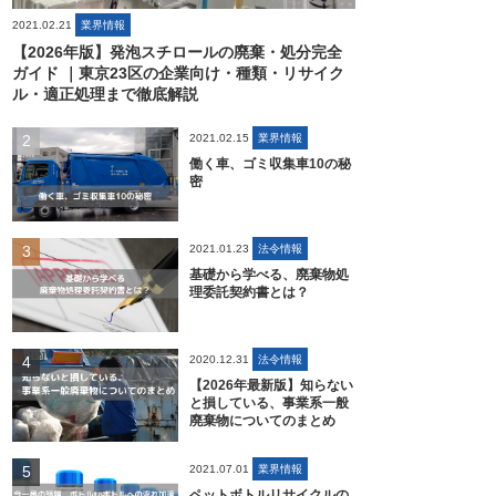
2021.02.21
業界情報
【2026年版】発泡スチロールの廃棄・処分完全
ガイド ｜東京23区の企業向け・種類・リサイク
ル・適正処理まで徹底解説
2021.02.15
業界情報
働く車、ゴミ収集車10の秘
密
2021.01.23
法令情報
基礎から学べる、廃棄物処
理委託契約書とは？
2020.12.31
法令情報
【2026年最新版】知らない
と損している、事業系一般
廃棄物についてのまとめ
2021.07.01
業界情報
ペットボトルリサイクルの