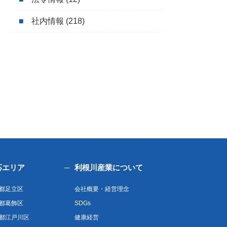
社内情報
(218)
応エリア
利根川産業について
都足立区
会社概要・経営理念
都葛飾区
SDGs
都江戸川区
健康経営