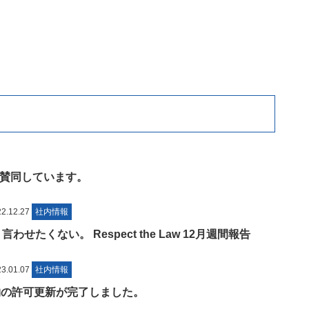
賛同しています。
.12.27
社内情報
せたくない。 Respect the Law 12月週間報告
.01.07
社内情報
物の許可更新が完了しました。