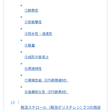
①断熱性
②耐衝撃性
③防水性・浸透性
④軽量
⑤成形の容易さ
⑥燃焼特性
⑦環境性能（EPS断熱建材）
⑧長期耐久性（EPS断熱材）
発泡スチロール（発泡ポリスチレン）5つの用途