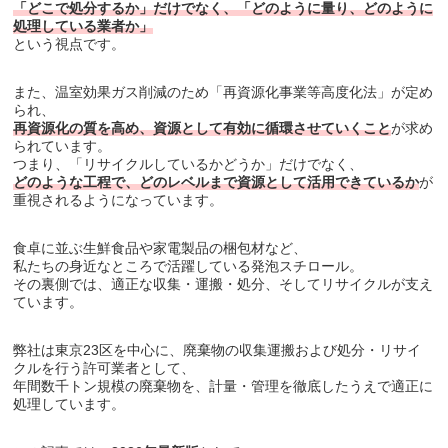
「どこで処分するか」だけでなく、「どのように量り、どのように
処理している業者か」
という視点です。
また、温室効果ガス削減のため「再資源化事業等高度化法」が定め
られ、
再資源化の質を高め、資源として有効に循環させていくこと
が求め
られています。
つまり、「リサイクルしているかどうか」だけでなく、
どのような工程で、どのレベルまで資源として活用できているか
が
重視されるようになっています。
食卓に並ぶ生鮮食品や家電製品の梱包材など、
私たちの身近なところで活躍している発泡スチロール。
その裏側では、適正な収集・運搬・処分、そしてリサイクルが支え
ています。
弊社は東京23区を中心に、廃棄物の収集運搬および処分・リサイ
クルを行う許可業者として、
年間数千トン規模の廃棄物を、計量・管理を徹底したうえで適正に
処理しています。