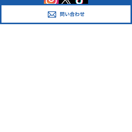
サービス
対応エリア
廃棄物スポット回収
東京都足立区
産業廃棄物の収集運搬
東京都葛飾区
産業廃棄物の処分
東京都江戸川区
事業系一般廃棄物の収集運搬
東京都江東区
発泡スチロール
東京都墨田区
ペットボトル
東京都荒川区
段ボール・古紙
東京都台東区
廃プラスチック
東京都中野区
東京都新宿区
東京都大田区