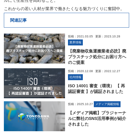
ルにて生産性を高めること。
これからの若い人材が業界で働きたくなる魅力づくりに奮闘中。
関連記事
投稿：2021.03.05
更新：2023.10.28
業界情報
【廃棄物収集運搬業者必読】廃
プラスチック処分にお困り方へ
のご提案
投稿：2020.12.08
更新：2022.12.27
社内情報
ISO 14001 審査（環境） 【 再
認証審査 】が認証されました
投稿：2025.10.27
メディア掲載情報
【メディア掲載】プラジャーナ
ルに弊社のSNS活用事例が紹介
されました