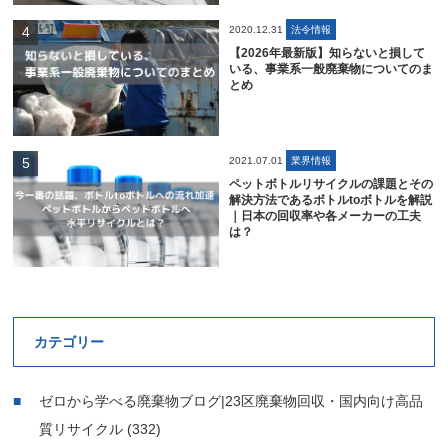
2020.12.31
法令情報
【2026年最新版】知らないと損して
いる、事業系一般廃棄物についてのま
とめ
2021.07.01
業界情報
ペットボトルリサイクルの課題とその
解決方法であるボトルtoボトルを解説
｜日本の回収率や各メーカーの工夫
は？
カテゴリー
ゼロから学べる廃棄物ブログ|23区廃棄物回収・国内向け高品
質リサイクル
(332)